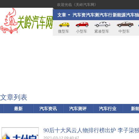
欢迎光临《关岭汽车网》
文章
汽车资
汽车测
汽车行
新能源
汽车
讯
评
业
家
微型车
小型车
紧凑型车
中型车
文章列表
最新
汽车资讯
汽车测评
汽车行业
新
90后十大风云人物排行榜出炉 李子柒
2021-03-12 09:40:47